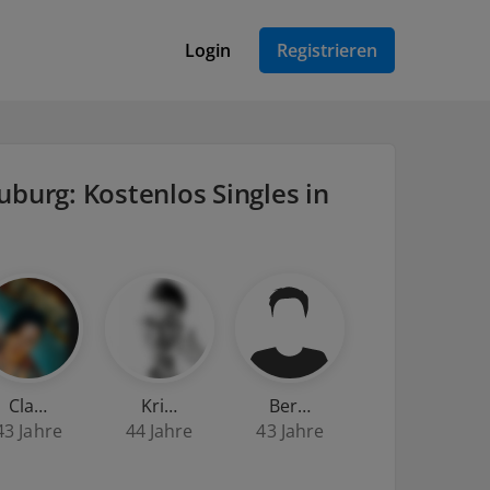
Login
Registrieren
uburg: Kostenlos Singles in
Cla…
Kri…
Ber…
43 Jahre
44 Jahre
43 Jahre